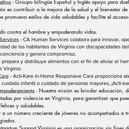
atino
- Groupo bilingüe Español y Inglés apoyo para
duel
ón es contribuir a la mejora de la salud y el bienestar 
e promueva estilos de vida saludables y facilite el acceso
do contra el hambre y empoderando vidas.
Services
- CA Human Services colabora para innovar, ope
idad de los habitantes de Virginia con discapacidades del
a conciencia y genera compromiso.
repara y distribuye alimentos con el fin de aliviar el ha
 Virginia.
Care
- Acti-Kare In-Home Responsive Care proporciona ate
 cuidado infantil o cuidado de personas mayores, ¡Acti-kar
 Empoderamiento
- Nuestra misión es brindar educación, d
tadas por violencia en Virginia, para garantizar que pue
 felices y saludables.
ir a un número creciente de jóvenes no acompañados a t
giados.
stpartum Support Virginia es una organización sin fines d