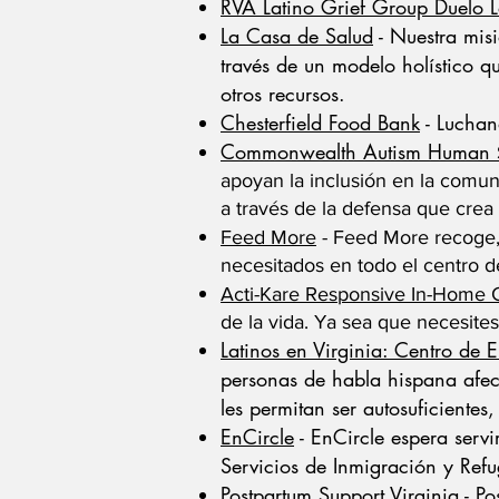
RVA Latino Grief Group Duelo L
La Casa de Salud
- Nuestra misi
través de un modelo holístico qu
otros recursos.
Chesterfield Food Bank
- Luchan
Commonwealth Autism Human
apoyan la inclusión en la comun
a través de la defensa que cre
Feed More
- Feed More recoge, p
necesitados en todo el centro de
Acti-Kare Responsive In-Home 
de la vida. Ya sea que necesites
Latinos en Virginia: Centro de
personas de habla hispana afec
les permitan ser autosuficientes,
EnCircle
-
EnCircle espera serv
Servicios de Inmigración y Refu
Postpartum Support Virginia
- Po